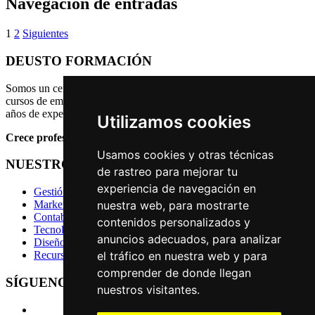
Navegación de entradas
1
2
Siguientes
DEUSTO FORMACIÓN
Somos un centro de formación continua a distancia especializado en
cursos de empresa y nuevas tecnologías que cuenta con más de 10
años de experiencia. Formamos parte de Grufium.
Utilizamos cookies
Crece profesionalmente.
Usamos cookies y otras técnicas
NUESTROS CURSOS
de rastreo para mejorar tu
experiencia de navegación en
Gestión y Administración de Empresas
nuestra web, para mostrarte
Marketing y Comercial
Contabilidad y Finanzas
contenidos personalizados y
Tecnología y Programación
anuncios adecuados, para analizar
Diseño, Arquitectura y Audiovisual
el tráfico en nuestra web y para
Recursos Humanos
comprender de donde llegan
SÍGUENOS
nuestros visitantes.