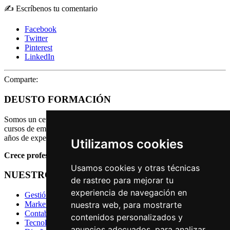
✍ Escríbenos tu comentario
Facebook
Twitter
Pinterest
LinkedIn
Comparte:
DEUSTO FORMACIÓN
Somos un centro de formación continua a distancia especializado en
cursos de empresa y nuevas tecnologías que cuenta con más de 10
años de experiencia. Formamos parte de Grufium.
Utilizamos cookies
Crece profesionalmente.
Usamos cookies y otras técnicas
NUESTROS CURSOS
de rastreo para mejorar tu
experiencia de navegación en
Gestión y Administración de Empresas
Marketing y Comercial
nuestra web, para mostrarte
Contabilidad y Finanzas
contenidos personalizados y
Tecnología y Programación
anuncios adecuados, para analizar