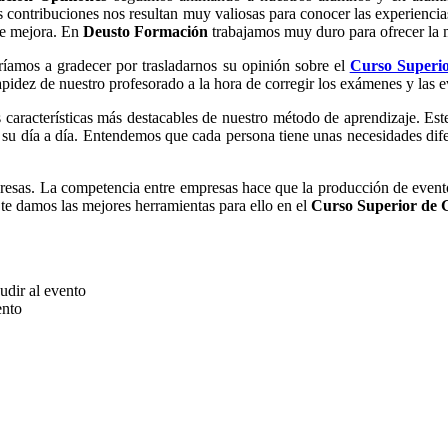
as contribuciones nos resultan muy valiosas para conocer las experienci
de mejora. En
Deusto Formación
trabajamos muy duro para ofrecer la me
íamos a gradecer por trasladarnos su opinión sobre el
Curso Superio
apidez de nuestro profesorado a la hora de corregir los exámenes y las 
 características más destacables de nuestro método de aprendizaje. Este
 su día a día. Entendemos que cada persona tiene unas necesidades difere
presas. La competencia entre empresas hace que la producción de event
te damos las mejores herramientas para ello en el
Curso Superior de G
udir al evento
ento