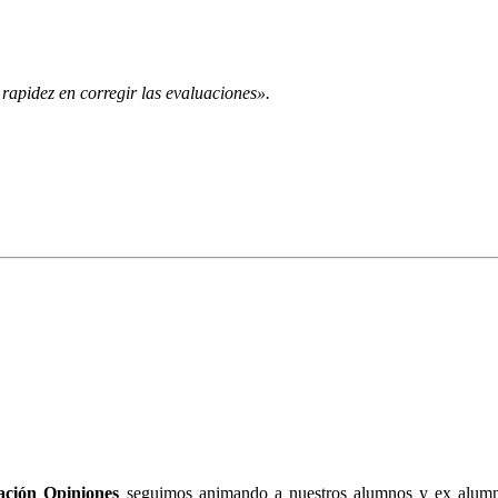
rapidez en corregir las evaluaciones».
ción Opiniones
seguimos animando a nuestros alumnos y ex alumnos